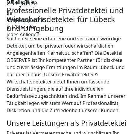
25
+
Jahre
Für alle Fälle!
Professionelle Privatdetektei und
Ihr
Wirtschaftsdetektei für Lübeck
Ansprechpartner
und Umgebung
in Lübeck für
jedes Anliegen.
Suchen Sie eine erfahrene und vertrauenswürdige
Detektei, um bei privaten oder wirtschaftlichen
Angelegenheiten Klarheit zu schaffen? Die Detektei
OBSERVER ist Ihr kompetenter Partner für diskrete
und zuverlässige Ermittlungen im Raum Lübeck und
darüber hinaus. Unsere Privatdetektei &
Wirtschaftsdetektei bietet Ihnen umfassende
Dienstleistungen, die auf Ihre individuellen
Bedürfnisse zugeschnitten sind. Im Rahmen unserer
Tätigkeit legen wir stets Wert auf Professionalität,
Diskretion und die Zufriedenheit unserer Kunden.
Unsere Leistungen als Privatdetektei
Privates ist Vertrauenssache und wir schätzen Ihr