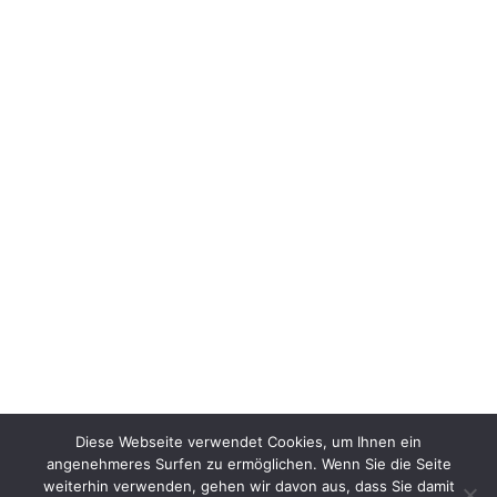
Parkallee 117
Telefon:
0151 / 148 173 72
0800 / 673 82 82
Detektei Hannover
30161 Hannover
Bödekerstraße 1
Telefon:
0511 / 35 32 45 77
0800 / 673 82 82
Diese Webseite verwendet Cookies, um Ihnen ein
angenehmeres Surfen zu ermöglichen. Wenn Sie die Seite
weiterhin verwenden, gehen wir davon aus, dass Sie damit