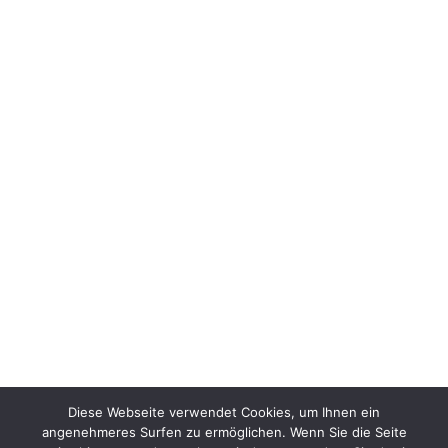
Parkallee 117
Telefon:
0151 / 148 173 72
0800 / 673 82 82
Detektei Hannover
30161 Hannover
Bödekerstraße 1
Telefon:
0511 / 35 32 45 77
0800 / 673 82 82
Diese Webseite verwendet Cookies, um Ihnen ein
angenehmeres Surfen zu ermöglichen. Wenn Sie die Seite