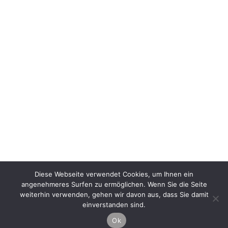
Telefon:
0151 / 148 173 72
0800 / 673 82 82
Detektei Hannover
30161 Hannover
Bödekerstraße 1
Telefon:
0511 / 35 32 45 77
0800 / 673 82 82
Diese Webseite verwendet Cookies, um Ihnen ein
angenehmeres Surfen zu ermöglichen. Wenn Sie die Seite
weiterhin verwenden, gehen wir davon aus, dass Sie damit
einverstanden sind.
© Detektei Observer. All rights reserved.
Ok